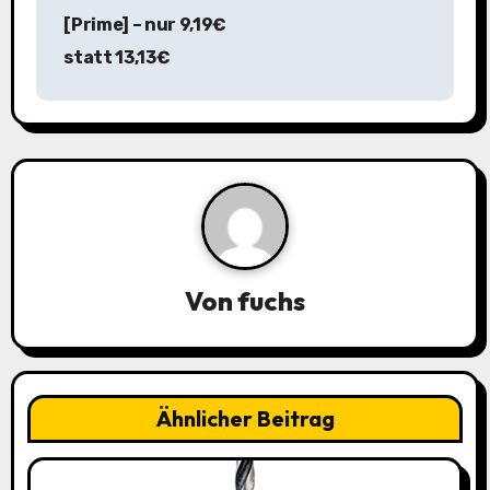
[Prime] – nur 9,19€
g
statt 13,13€
s
n
a
v
i
Von
fuchs
g
a
t
Ähnlicher Beitrag
i
o