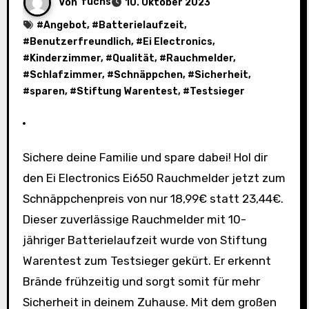
Von
fuchs
10. Oktober 2023
#
Angebot
, #
Batterielaufzeit
,
#
Benutzerfreundlich
, #
Ei Electronics
,
#
Kinderzimmer
, #
Qualität
, #
Rauchmelder
,
#
Schlafzimmer
, #
Schnäppchen
, #
Sicherheit
,
#
sparen
, #
Stiftung Warentest
, #
Testsieger
Sichere deine Familie und spare dabei! Hol dir
den Ei Electronics Ei650 Rauchmelder jetzt zum
Schnäppchenpreis von nur 18,99€ statt 23,44€.
Dieser zuverlässige Rauchmelder mit 10-
jähriger Batterielaufzeit wurde von Stiftung
Warentest zum Testsieger gekürt. Er erkennt
Brände frühzeitig und sorgt somit für mehr
Sicherheit in deinem Zuhause. Mit dem großen