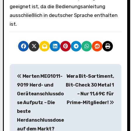
geeignet ist, da die Bedienungsanleitung
ausschließlich in deutscher Sprache enthalten
ist.
B
Merten MEG1011-
Wera Bit-Sortiment,
e
9019 Herd- und
Bit-Check 30 Metal 1
i
Geräteanschlussdo
– Nur 11,69€ für
se Aufputz – Die
Prime-Mitglieder!
t
beste
r
Herdanschlussdose
a
auf dem Markt?