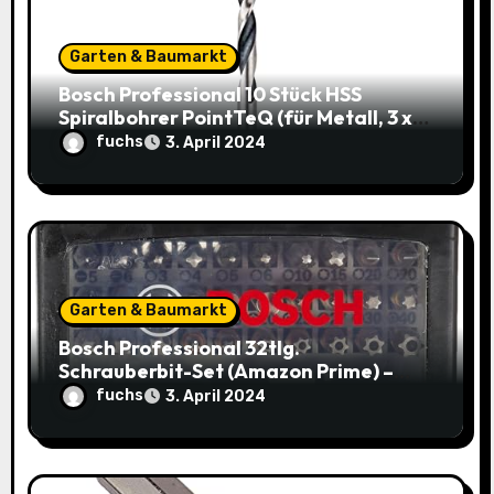
n
Garten & Baumarkt
Bosch Professional 10 Stück HSS
Spiralbohrer PointTeQ (für Metall, 3 x
33 x 61 mm) – Top Deal: 3,49€ statt
fuchs
3. April 2024
8,48€
Garten & Baumarkt
Bosch Professional 32tlg.
Schrauberbit-Set (Amazon Prime) –
Jetzt nur 9,95€ statt 14,29€
fuchs
3. April 2024