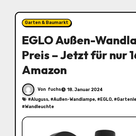
Garten & Baumarkt
EGLO Außen-Wandla
Preis – Jetzt für nur 
Amazon
Von
fuchs
18. Januar 2024
#
Aluguss
, #
Außen-Wandlampe
, #
EGLO
, #
Gartenl
#
Wandleuchte