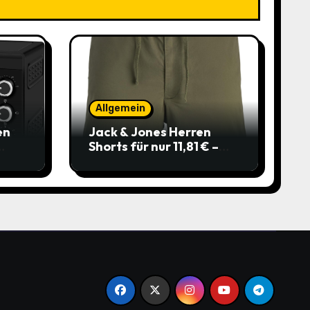
Allgemein
en
Jack & Jones Herren
Shorts für nur 11,81 € –
über 40 % gespart!