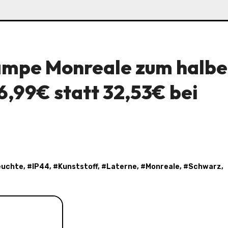
mpe Monreale zum halbe
16,99€ statt 32,53€ bei
euchte
, #
IP44
, #
Kunststoff
, #
Laterne
, #
Monreale
, #
Schwarz
,