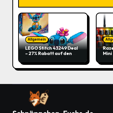
Allgemein
All
LEGO Stitch 43249 Deal
Raze
– 27% Rabatt auf den
Mini
süßen Disney-Flauscher
Jetz