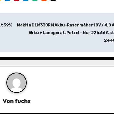
zt 39%
Makita DLM330RM Akku-Rasenmäher 18V / 4,0 A
Akku + Ladegerät, Petrol – Nur 226,66€ s
244
Von
fuchs