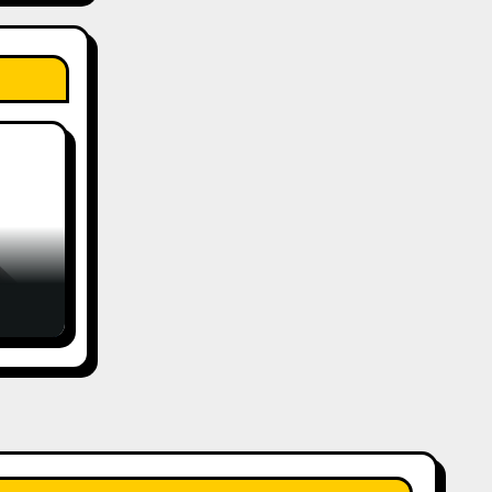
änge
t
,99€
bei