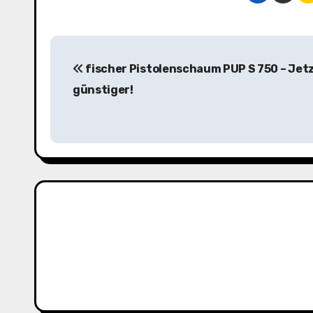
B
fischer Pistolenschaum PUP S 750 – Jet
e
günstiger!
i
t
r
a
g
s
n
a