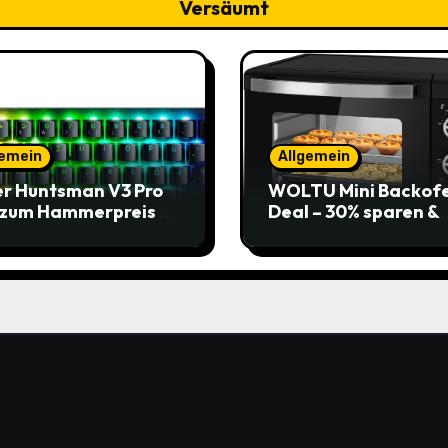
Versäumt
gemein
Allgemein
r Huntsman V3 Pro
WOLTU Mini Backof
 zum Hammerpreis –
Deal – 30% sparen &
t zuschlagen!
Pizza genießen