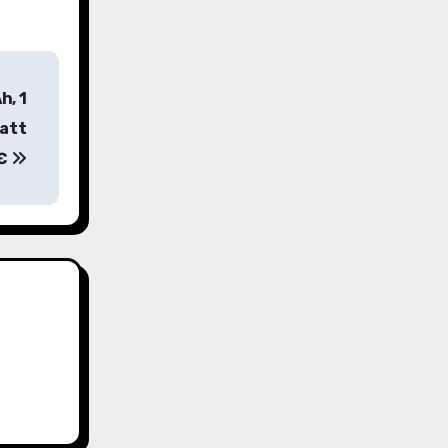
h, 1
tatt
€