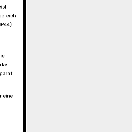
bereich
IP44)
Die
 das
eparat
r eine