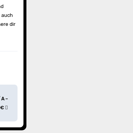
nd
n auch
ere dir
 A –
0€