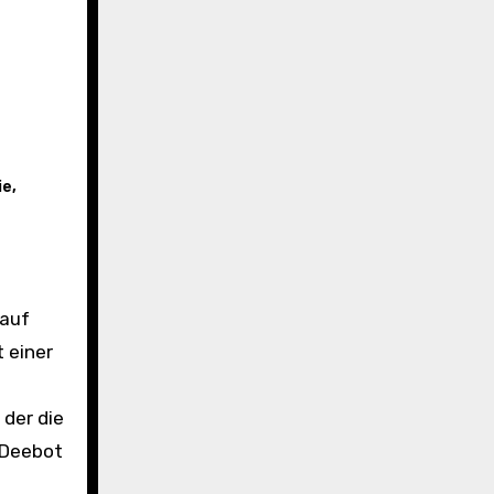
ie
,
t einer
 der die
 Deebot