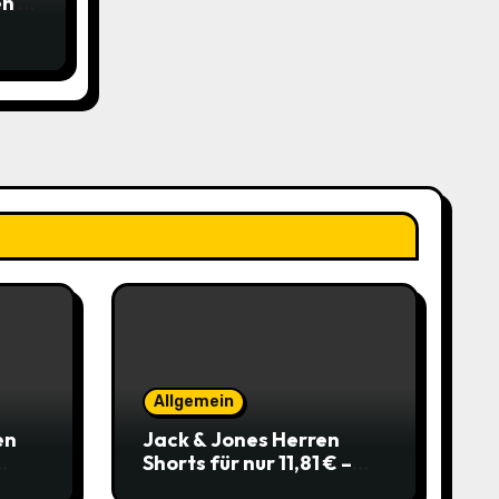
n –
 für
5€
Allgemein
en
Jack & Jones Herren
Shorts für nur 11,81 € –
über 40 % gespart!