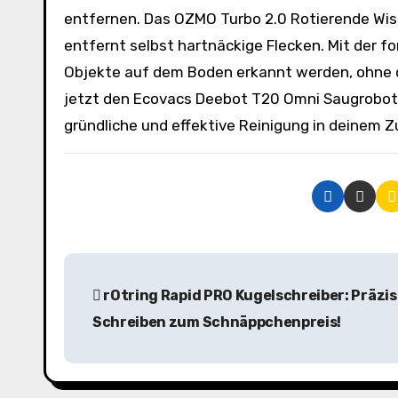
entfernen. Das OZMO Turbo 2.0 Rotierende Wis
entfernt selbst hartnäckige Flecken. Mit der 
Objekte auf dem Boden erkannt werden, ohne da
jetzt den Ecovacs Deebot T20 Omni Saugrobote
gründliche und effektive Reinigung in deinem 
B
rOtring Rapid PRO Kugelschreiber: Präzi
e
Schreiben zum Schnäppchenpreis!
i
t