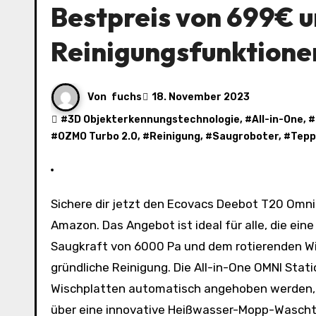
Bestpreis von 699€ 
Reinigungsfunktione
Von
fuchs
18. November 2023
#
3D Objekterkennungstechnologie
, #
All-in-One
, #
#
OZMO Turbo 2.0
, #
Reinigung
, #
Saugroboter
, #
Tepp
Sichere dir jetzt den Ecovacs Deebot T20 Omni Saugroboter zum Bestpreis von 699€ inklusive Versand auf
Amazon. Das Angebot ist ideal für alle, die ein
Saugkraft von 6000 Pa und dem rotierenden Wi
gründliche Reinigung. Die All-in-One OMNI Stat
Wischplatten automatisch angehoben werden, s
über eine innovative Heißwasser-Mopp-Waschte