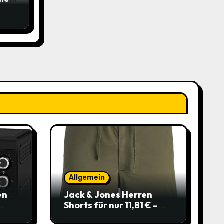
bo
Allgemein
en
Jack & Jones Herren
Shorts für nur 11,81 € –
über 40 % gespart!