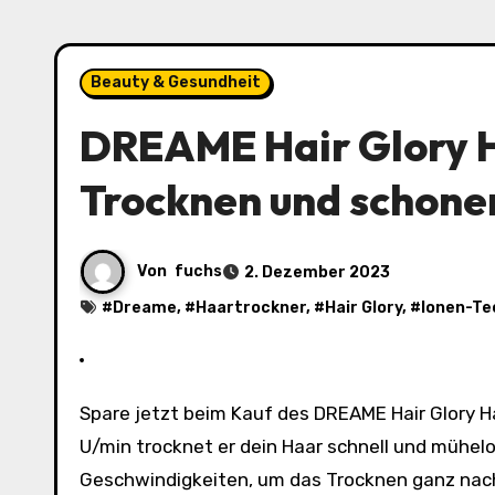
Beauty & Gesundheit
DREAME Hair Glory H
Trocknen und schonen
Von
fuchs
2. Dezember 2023
#
Dreame
, #
Haartrockner
, #
Hair Glory
, #
Ionen-Te
Spare jetzt beim Kauf des DREAME Hair Glory Haartrockners in Weiß! Mit einem starken Luftstrom und 110.000
U/min trocknet er dein Haar schnell und mühel
Geschwindigkeiten, um das Trocknen ganz nac