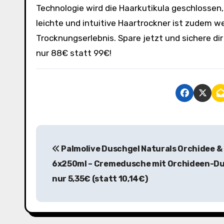
Technologie wird die Haarkutikula geschlossen,
leichte und intuitive Haartrockner ist zudem 
Trocknungserlebnis. Spare jetzt und sichere di
nur 88€ statt 99€!
B
Palmolive Duschgel Naturals Orchidee & 
e
6x250ml – Cremedusche mit Orchideen-Du
i
nur 5,35€ (statt 10,14€)
t
r