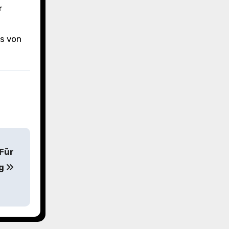
r
is von
 Für
ng