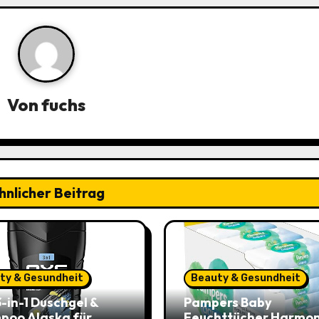
Von
fuchs
hnlicher Beitrag
ty & Gesundheit
Beauty & Gesundheit
-in-1 Duschgel &
Pampers Baby
poo Alaska für
Feuchttücher Harmon