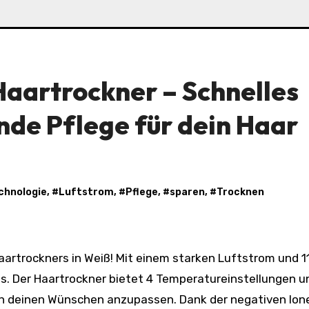
aartrockner – Schnelles
de Pflege für dein Haar
chnologie
, #
Luftstrom
, #
Pflege
, #
sparen
, #
Trocknen
os. Der Haartrockner bietet 4 Temperatureinstellungen u
h deinen Wünschen anzupassen. Dank der negativen Ion