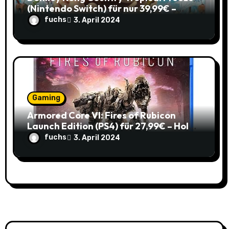
(Nintendo Switch) für nur 39,99€ –
Spare 16% im Vergleich zum alten Preis!
fuchs
3. April 2024
Gaming
Armored Core VI: Fires of Rubicon
Launch Edition (PS4) für 27,99€ – Hol
dir den Mech-Action Spaß zum
fuchs
3. April 2024
Spitzenpreis!