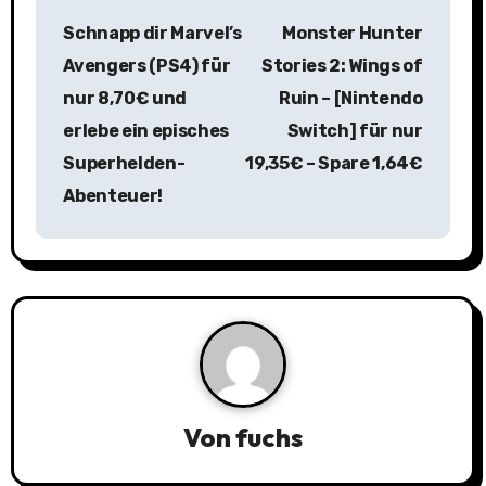
B
Schnapp dir Marvel’s
Monster Hunter
e
Avengers (PS4) für
Stories 2: Wings of
i
nur 8,70€ und
Ruin – [Nintendo
erlebe ein episches
Switch] für nur
t
Superhelden-
19,35€ – Spare 1,64€
r
Abenteuer!
a
g
s
n
a
Von
fuchs
v