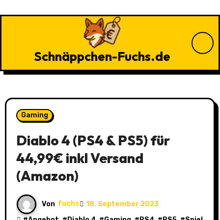
Zu
Inhalten
springen
Schnäppchen-Fuchs.de
Gaming
Diablo 4 (PS4 & PS5) für
44,99€ inkl Versand
(Amazon)
Von
fuchs
18. September 2023
#
Angebot
, #
Diablo 4
, #
Gaming
, #
PS4
, #
PS5
, #
Spiel