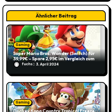
i
g
Ähnlicher Beitrag
a
t
i
Gaming
o
Super Mario Bros. Wonder (Switch) für
39,99€ – Spare 2,95€ im Vergleich zum
n
Normalpreis! 🎮
fuchs
3. April 2024
Gaming
Donkey Kong Country Tropical Freeze