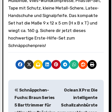
Mullbinde, Vlies-Wundkompresse, Pflaster-Set,
Tape mit Schutz, kleine Metall-Schere, Latex-
Handschuhe und Signalpfeife. Das kompakte
Set hat die Maße 9 x 12 x 5 cm (H x B x T) und
wiegt ca. 160 g. Sichere dir jetzt dieses
hochwertige Erste-Hilfe-Set zum
Schnäppchenpreis!
B
Schnäppchen-
Oclean X Pro: Die
e
Fuchs: Braun Series
intelligente
i
5 Barttrimmer für
Schallzahnbürste