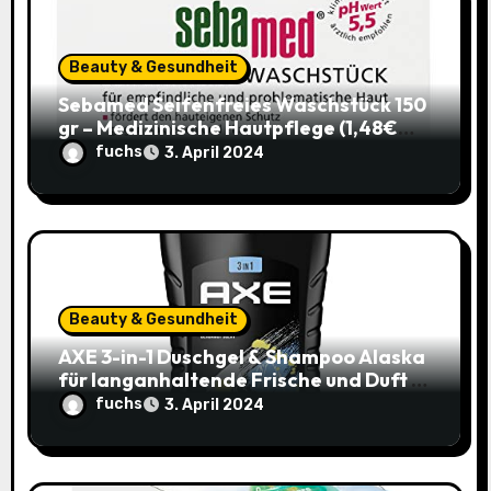
t
i
Beauty & Gesundheit
o
Sebamed Seifenfreies Waschstück 150
gr – Medizinische Hautpflege (1,48€
n
statt 1,99€)
fuchs
3. April 2024
Beauty & Gesundheit
AXE 3-in-1 Duschgel & Shampoo Alaska
für langanhaltende Frische und Duft –
Sparangebot nur 1,79€ statt 2,65€
fuchs
3. April 2024