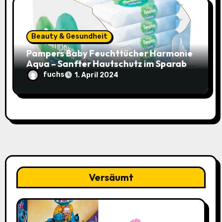
Beauty & Gesundheit
Pampers Baby Feuchttücher Harmonie
Aqua – Sanfter Hautschutz im Sparabo
für nur 25,44€ (15% Rabatt)
fuchs
1. April 2024
Versäumt