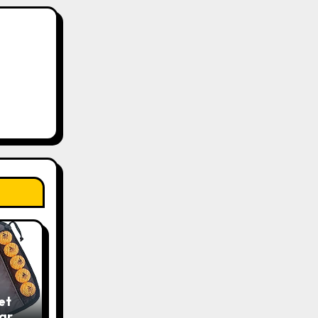
et
pare