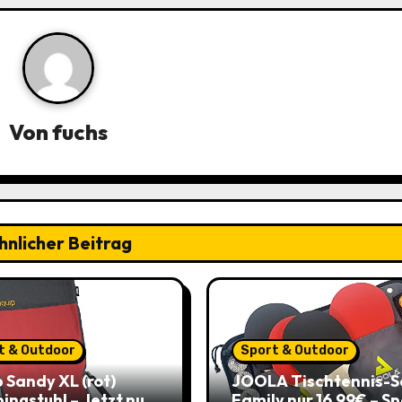
Von
fuchs
hnlicher Beitrag
t & Outdoor
Sport & Outdoor
 Sandy XL (rot)
JOOLA Tischtennis-S
ngstuhl – Jetzt nur
Family nur 16,99€ – S