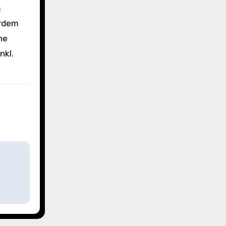
m
erdem
ne
nkl.