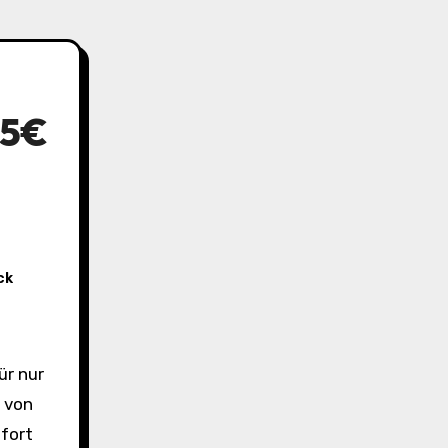
95€
ck
 von
fort