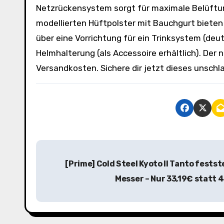
Netzrückensystem sorgt für maximale Belüftu
modellierten Hüftpolster mit Bauchgurt biete
über eine Vorrichtung für ein Trinksystem (deut
Helmhalterung (als Accessoire erhältlich). Der n
Versandkosten. Sichere dir jetzt dieses unsch
B
[Prime] Cold Steel Kyoto II Tanto fest
e
Messer – Nur 33,19€ statt 
i
t