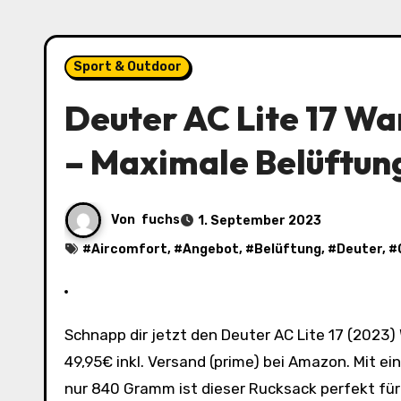
Sport & Outdoor
Deuter AC Lite 17 Wa
– Maximale Belüftun
Von
fuchs
1. September 2023
#
Aircomfort
, #
Angebot
, #
Belüftung
, #
Deuter
, #
Schnapp dir jetzt den Deuter AC Lite 17 (2023) Wanderrucksack in chestnut/teal und meadow/pepper für nur
49,95€ inkl. Versand (prime) bei Amazon. Mit 
nur 840 Gramm ist dieser Rucksack perfekt fü