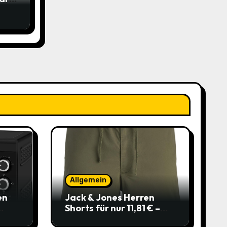
m
Allgemein
en
Jack & Jones Herren
Shorts für nur 11,81 € –
über 40 % gespart!