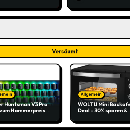
 (Sparabo) – Spare
zum alten Preis!
39
Versäumt
gemein
Allgemein
r Huntsman V3 Pro
WOLTU Mini Backof
 zum Hammerpreis –
Deal – 30% sparen &
t zuschlagen!
Pizza genießen