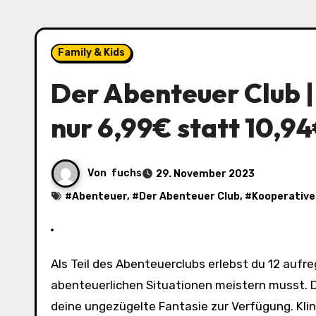
Family & Kids
Der Abenteuer Club | 
nur 6,99€ statt 10,9
Von
fuchs
29. November 2023
#
Abenteuer
, #
Der Abenteuer Club
, #
Kooperative
Als Teil des Abenteuerclubs erlebst du 12 aufregende Abenteuer bei welchen du eine Vielzahl an
abenteuerlichen Situationen meistern musst. D
deine ungezügelte Fantasie zur Verfügung. K