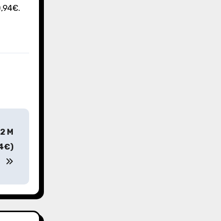
0,94€.
12 M
94€)