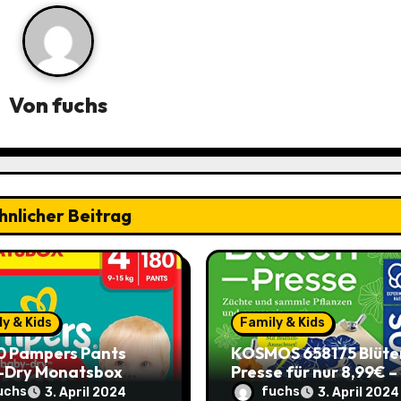
Von
fuchs
hnlicher Beitrag
y & Kids
Family & Kids
0 Pampers Pants
KOSMOS 658175 Blüte
-Dry Monatsbox
Presse für nur 8,99€ –
e 4) – €0,204 pro
Spare 2,90€ im Vergle
uchs
fuchs
3. April 2024
3. April 2024