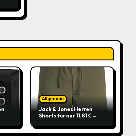
Allgemein
en
Jack & Jones Herren
Shorts für nur 11,81 € –
über 40 % gespart!