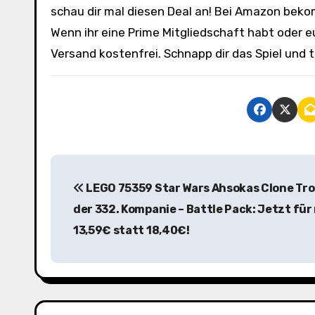
schau dir mal diesen Deal an! Bei Amazon bekom
Wenn ihr eine Prime Mitgliedschaft habt oder eu
Versand kostenfrei. Schnapp dir das Spiel und t
B
LEGO 75359 Star Wars Ahsokas Clone Tr
e
der 332. Kompanie – Battle Pack: Jetzt für
i
13,59€ statt 18,40€!
t
r
a