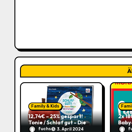
g
s
n
a
v
i
Ä
g
a
t
Family & Kids
Famil
12,74€ – 25% gespart!
2x 18
i
Tonie / Schlaf gut – Die
Baby
kleine Raupe Nimmersatt,
(Größ
o
fuchs
f
3. April 2024