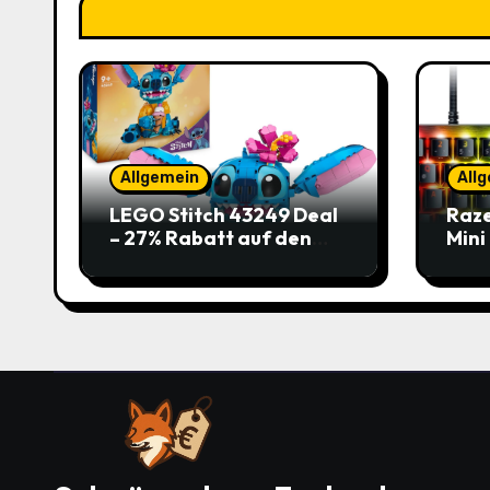
Allgemein
All
LEGO Stitch 43249 Deal
Raze
– 27% Rabatt auf den
Mini
süßen Disney-Flauscher
Jetz