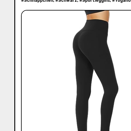
#
Schnäppchen
, #
Schwarz
, #
Sportleggins
, #
Yogaho