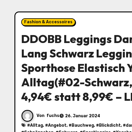
Fashion & Accessoires
DDOBB Leggings Dam
Lang Schwarz Leggin
Sporthose Elastisch
Alltag(#02-Schwarz,
4,94€ statt 8,99€ – 
Von
fuchs
26. Januar 2024
#
Alltag
, #
Angebot
, #
Bauchweg
, #
Blickdicht
, #
da