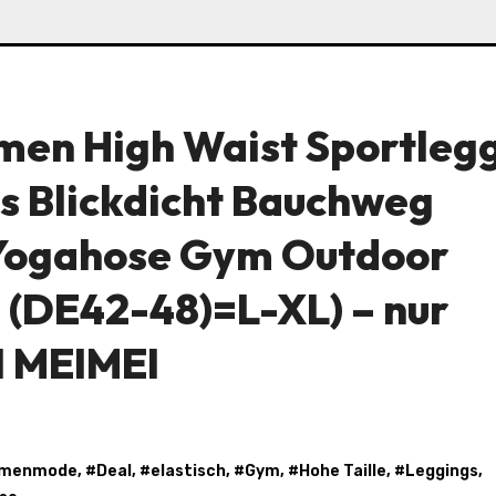
en High Waist Sportlegg
s Blickdicht Bauchweg
 Yogahose Gym Outdoor
 (DE42-48)=L-XL) – nur
LI MEIMEI
menmode
, #
Deal
, #
elastisch
, #
Gym
, #
Hohe Taille
, #
Leggings
,