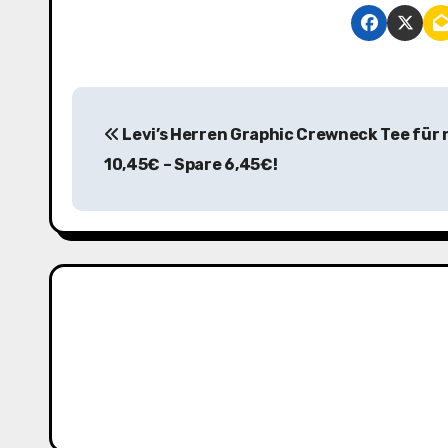
B
Levi’s Herren Graphic Crewneck Tee für 
e
10,45€ – Spare 6,45€!
i
t
r
a
g
s
n