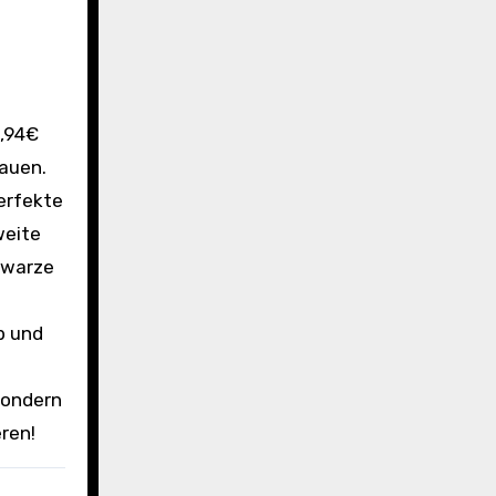
rauen.
erfekte
weite
chwarze
p und
sondern
ren!