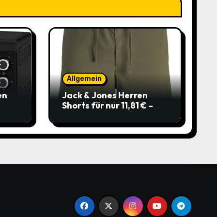
Allgemein
en
Jack & Jones Herren
Shorts für nur 11,81 € –
über 40 % gespart!