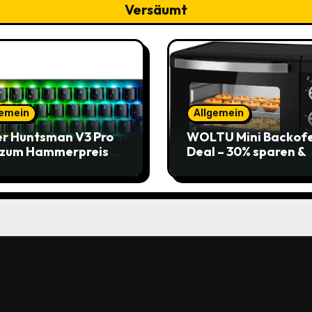
Versäumt
gemein
Allgemein
r Huntsman V3 Pro
WOLTU Mini Backof
 zum Hammerpreis –
Deal – 30% sparen &
t zuschlagen!
Pizza genießen