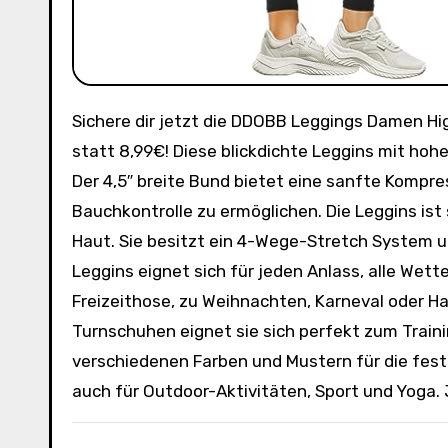
Sichere dir jetzt die DDOBB Leggings Damen High Waist Sportleggins zum unschlagbaren Preis von nur 4,94€
statt 8,99€! Diese blickdichte Leggins mit hoher
Der 4,5″ breite Bund bietet eine sanfte Kompr
Bauchkontrolle zu ermöglichen. Die Leggins is
Haut. Sie besitzt ein 4-Wege-Stretch System un
Leggins eignet sich für jeden Anlass, alle Wette
Freizeithose, zu Weihnachten, Karneval oder 
Turnschuhen eignet sie sich perfekt zum Trainin
verschiedenen Farben und Mustern für die festli
auch für Outdoor-Aktivitäten, Sport und Yoga. 