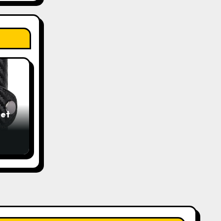
et
 mit
n
9€