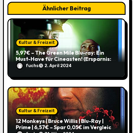
i
Ähnlicher Beitrag
g
a
t
Kultur & Freizeit
i
5,97€ – The Green Mile Blu-ray: Ein
Must-Have für Cineasten! (Ersparnis:
o
37%)
fuchs
2. April 2024
n
Kultur & Freizeit
12 Monkeys | Bruce Willis | Blu-Ray |
Prime | 6,57€ – Spar 0,05€ im Vergleich