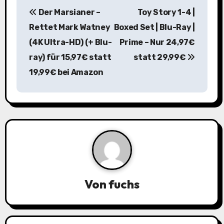
B
Der Marsianer –
Toy Story 1-4 |
e
Rettet Mark Watney
Boxed Set | Blu-Ray |
i
(4K Ultra-HD) (+ Blu-
Prime – Nur 24,97€
ray) für 15,97€ statt
statt 29,99€
t
19,99€ bei Amazon
r
a
g
s
n
a
Von
fuchs
v