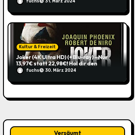
zum alten Preis!
fuchs
31. März 2024
Kultur & Freizeit
Joker (4K Ultra HD) (+ Blu-ray) – Nur
13,97€ statt 22,98€! Hol dir den
ikonischen Film zum
fuchs
30. März 2024
Schnäppchenpreis!
Versäumt