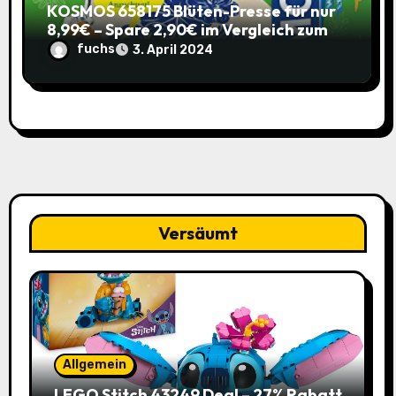
KOSMOS 658175 Blüten-Presse für nur
8,99€ – Spare 2,90€ im Vergleich zum
alten Preis!
fuchs
3. April 2024
Versäumt
Allgemein
LEGO Stitch 43249 Deal – 27% Rabatt