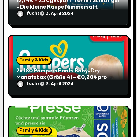
12,74€ – 25% gespart! Tonie / Schlaf gut
– Die kleine Raupe Nimmersatt,
Hörbuch für Kinder ab 3 / mit Coupon
fuchs
3. April 2024
Family & Kids
2x 180 Pampers Pants Baby-Dry
Monatsbox (Größe 4) – €0,204 pro
Pants (Sparabo) – Spare €38,39
fuchs
3. April 2024
Family & Kids