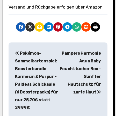
Versand und Rückgabe erfolgen über Amazon.
B
Pokémon-
Pampers Harmonie
e
Sammelkartenspiel:
Aqua Baby
i
Boosterbundle
Feuchttücher Box –
Karmesin & Purpur –
Sanfter
t
Paldeas Schicksale
Hautschutz für
r
(6 Boosterpacks) für
zarte Haut
a
nur 25,70€ statt
29,99€
g