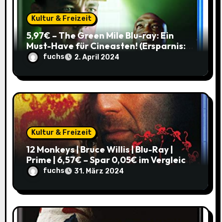
i
o
Kultur & Freizeit
5,97€ – The Green Mile Blu-ray: Ein
n
Must-Have für Cineasten! (Ersparnis:
37%)
fuchs
2. April 2024
Kultur & Freizeit
12 Monkeys | Bruce Willis | Blu-Ray |
Prime | 6,57€ – Spar 0,05€ im Vergleich
zum alten Preis!
fuchs
31. März 2024