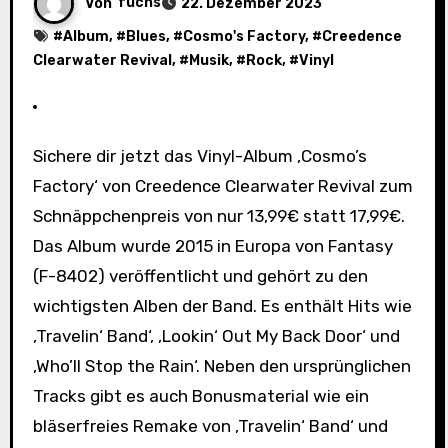
Von
fuchs
22. Dezember 2023
#
Album
, #
Blues
, #
Cosmo's Factory
, #
Creedence
Clearwater Revival
, #
Musik
, #
Rock
, #
Vinyl
Sichere dir jetzt das Vinyl-Album ‚Cosmo’s
Factory‘ von Creedence Clearwater Revival zum
Schnäppchenpreis von nur 13,99€ statt 17,99€.
Das Album wurde 2015 in Europa von Fantasy
(F-8402) veröffentlicht und gehört zu den
wichtigsten Alben der Band. Es enthält Hits wie
‚Travelin‘ Band‘, ‚Lookin‘ Out My Back Door‘ und
‚Who’ll Stop the Rain‘. Neben den ursprünglichen
Tracks gibt es auch Bonusmaterial wie ein
bläserfreies Remake von ‚Travelin‘ Band‘ und