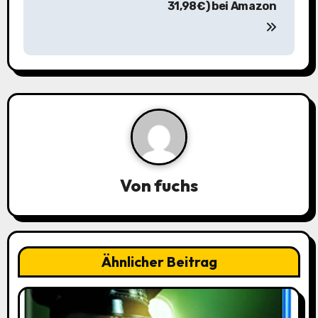
r
31,98€) bei Amazon
a
g
s
n
a
v
Von
fuchs
i
g
a
Ähnlicher Beitrag
t