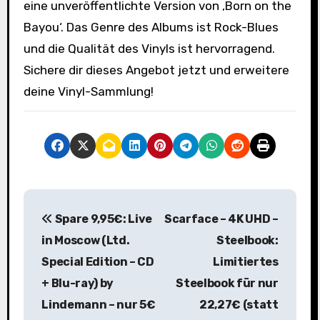
eine unveröffentlichte Version von ‚Born on the
Bayou‘. Das Genre des Albums ist Rock-Blues
und die Qualität des Vinyls ist hervorragend.
Sichere dir dieses Angebot jetzt und erweitere
deine Vinyl-Sammlung!
B
Spare 9,95€: Live
Scarface – 4K UHD –
e
in Moscow (Ltd.
Steelbook:
i
Special Edition – CD
Limitiertes
+ Blu-ray) by
Steelbook für nur
t
Lindemann – nur 5€
22,27€ (statt