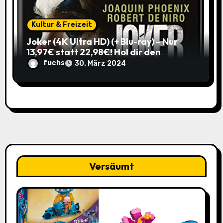
Kultur & Freizeit
Joker (4K Ultra HD) (+ Blu-ray) – Nur
13,97€ statt 22,98€! Hol dir den
ikonischen Film zum
fuchs
30. März 2024
Schnäppchenpreis!
Versäumt