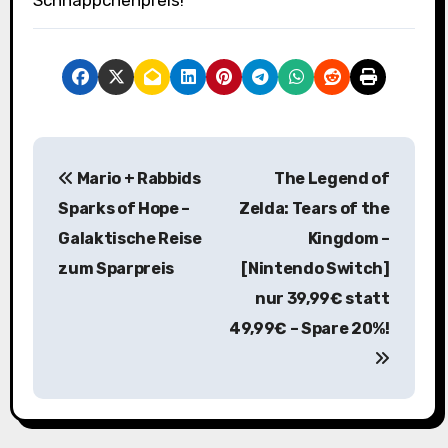
B
Mario + Rabbids
The Legend of
e
Sparks of Hope –
Zelda: Tears of the
i
Galaktische Reise
Kingdom –
zum Sparpreis
[Nintendo Switch]
t
nur 39,99€ statt
r
49,99€ – Spare 20%!
a
g
s