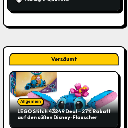
Spitzenpreis!
Versäumt
Allgemein
LEGO Stitch 43249 Deal – 27% Rabatt
auf den süßen Disney-Flauscher