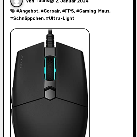
Von
fuchs
2. Januar 2024
#
Angebot
, #
Corsair
, #
FPS
, #
Gaming-Maus
,
#
Schnäppchen
, #
Ultra-Light