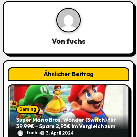
n
a
v
Von
fuchs
i
g
a
Ähnlicher Beitrag
t
i
o
Gaming
Super Mario Bros. Wonder (Switch) für
n
39,99€ – Spare 2,95€ im Vergleich zum
Normalpreis!
fuchs
3. April 2024