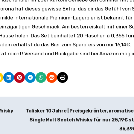
orona hat dieses gewisse Extra, das dir das Gefühl von 
d milde internationale Premium-Lagerbier ist bekannt für
 einzigartigen Geschmack. Am besten eiskalt mit einer S
ause holen! Das Set beinhaltet 20 Flaschen à 0,355 l u
em erhältst du das Bier zum Sparpreis von nur 16,14€.
rrat reicht! Versand und Rückgabe sind bei Amazon mögli
Whisky
Talisker 10 Jahre | Preisgekrönter, aromatis
Single Malt Scotch Whisky für nur 25,19€ s
36,3