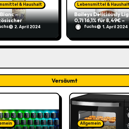
nsmittel & Haushalt
Lebensmittel & Haushal
 Blanc –
Baileys Deliciously Li
zösischer
0,7l 16,1% für 8,49€ –
peritif 0,75l 11,82€
Leichter Genuss für d
uchs
fuchs
2. April 2024
1. April 2024
re 4,17€ im Sparabo
Sommerparty (ehem.
14,99€)
Versäumt
gemein
Allgemein