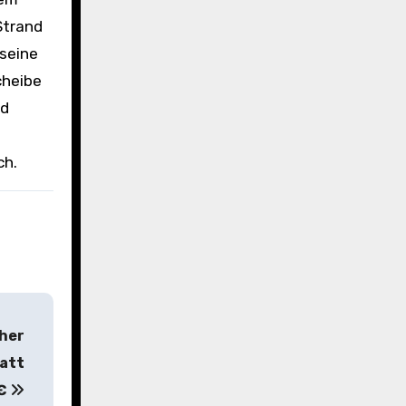
Strand
 seine
cheibe
nd
ch.
cher
tatt
9€