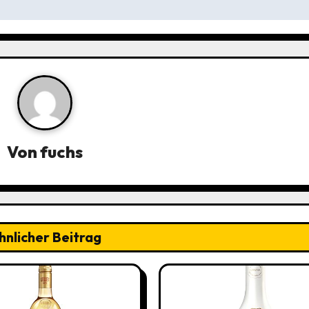
Von
fuchs
hnlicher Beitrag