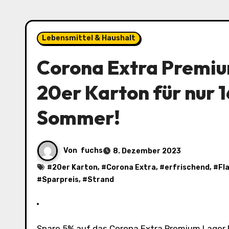
Lebensmittel & Haushalt
Corona Extra Premiu
20er Karton für nur 1
Sommer!
Von
fuchs
8. Dezember 2023
#
20er Karton
, #
Corona Extra
, #
erfrischend
, #
Fl
#
Sparpreis
, #
Strand
Spare 5% auf das Corona Extra Premium Lager Flaschenbier im 20er Karton! Genieße den Sommer mit dem