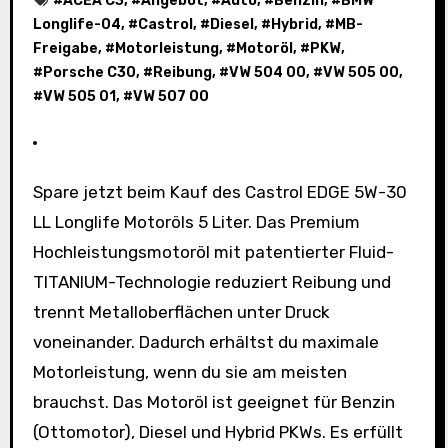
#
ACEA C3
, #
Angebot
, #
Auto
, #
Benzin
, #
BMW
Longlife-04
, #
Castrol
, #
Diesel
, #
Hybrid
, #
MB-
Freigabe
, #
Motorleistung
, #
Motoröl
, #
PKW
,
#
Porsche C30
, #
Reibung
, #
VW 504 00
, #
VW 505 00
,
#
VW 505 01
, #
VW 507 00
Spare jetzt beim Kauf des Castrol EDGE 5W-30
LL Longlife Motoröls 5 Liter. Das Premium
Hochleistungsmotoröl mit patentierter Fluid-
TITANIUM-Technologie reduziert Reibung und
trennt Metalloberflächen unter Druck
voneinander. Dadurch erhältst du maximale
Motorleistung, wenn du sie am meisten
brauchst. Das Motoröl ist geeignet für Benzin
(Ottomotor), Diesel und Hybrid PKWs. Es erfüllt