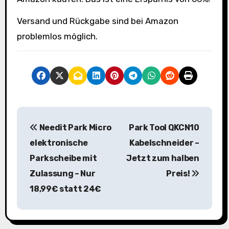
Versand und Rückgabe sind bei Amazon
problemlos möglich.
B
Needit Park Micro
Park Tool QKCN10
e
elektronische
Kabelschneider –
i
Parkscheibe mit
Jetzt zum halben
Zulassung – Nur
Preis!
t
18,99€ statt 24€
r
a