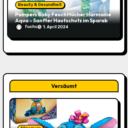
Beauty & Gesundheit
Pampers Baby Feuchttücher Harmonie
Aqua – Sanfter Hautschutz im Sparabo
für nur 25,44€ (15% Rabatt)
fuchs
1. April 2024
Versäumt