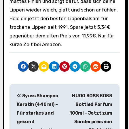
mattes Finish und sorgt dafür, dass sich deine
Lippen wieder weich, glatt und schön anfühlen.
Hole dir jetzt den besten Lippenbalsam für
trockene Lippen seit 1991. Spare jetzt 5,34€
gegenüber dem alten Preis von 11,99€. Nur für
kurze Zeit bei Amazon.
B
Syoss Shampoo
HUGO BOSS BOSS
e
Keratin (440 ml) –
Bottled Parfum
i
Für starkes und
100ml – Jetzt zum
gesund
Sonderpreis von
t