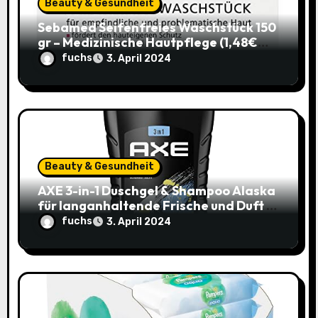
Beauty & Gesundheit
i
Sebamed Seifenfreies Waschstück 150
gr – Medizinische Hautpflege (1,48€
o
statt 1,99€)
fuchs
3. April 2024
n
Beauty & Gesundheit
AXE 3-in-1 Duschgel & Shampoo Alaska
für langanhaltende Frische und Duft –
Sparangebot nur 1,79€ statt 2,65€
fuchs
3. April 2024