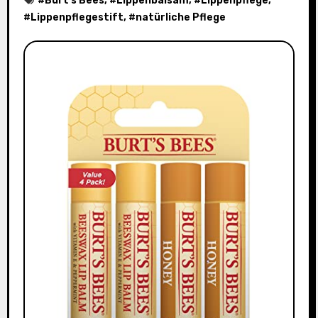
#
Burt's Bees
, #
Lippenbalsam
, #
Lippenpflege
,
#
Lippenpflegestift
, #
natürliche Pflege