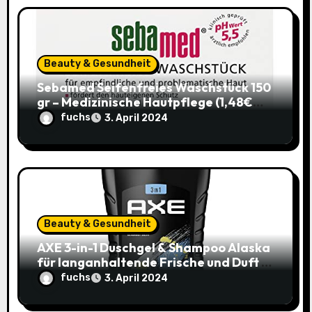
i
o
Beauty & Gesundheit
n
Sebamed Seifenfreies Waschstück 150
gr – Medizinische Hautpflege (1,48€
statt 1,99€)
fuchs
3. April 2024
Beauty & Gesundheit
AXE 3-in-1 Duschgel & Shampoo Alaska
für langanhaltende Frische und Duft –
Sparangebot nur 1,79€ statt 2,65€
fuchs
3. April 2024