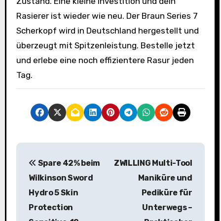
Zustand. Eine kleine Investition und dein
Rasierer ist wieder wie neu. Der Braun Series 7
Scherkopf wird in Deutschland hergestellt und
überzeugt mit Spitzenleistung. Bestelle jetzt
und erlebe eine noch effizientere Rasur jeden
Tag.
B
Spare 42% beim
ZWILLING Multi-Tool
e
Wilkinson Sword
Maniküre und
i
Hydro 5 Skin
Pediküre für
Protection
Unterwegs –
t