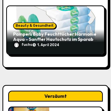
Beauty & Gesundheit
Pampers Baby Feuchttücher Harmonie
Aqua – Sanfter Hautschutz im Sparabo
für nur 25,44€ (15% Rabatt)
fuchs
1. April 2024
Versäumt