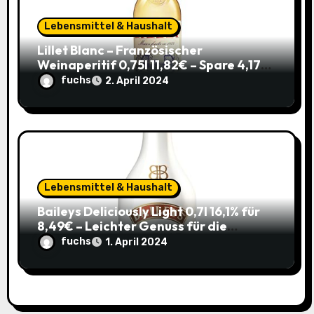
Lebensmittel & Haushalt
Lillet Blanc – Französischer
Weinaperitif 0,75l 11,82€ – Spare 4,17€
im Sparabo
fuchs
2. April 2024
Lebensmittel & Haushalt
Baileys Deliciously Light 0,7l 16,1% für
8,49€ – Leichter Genuss für die
Sommerparty (ehem. 14,99€)
fuchs
1. April 2024