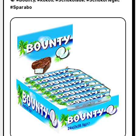
#
Bounty
, #
Kokos
, #
Schokolade
, #
Schokoriegel
,
#
Sparabo