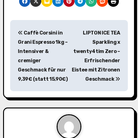
B
Caffè Corsini in
LIPTON ICE TEA
e
Grani Espresso 1kg –
Sparkling x
i
Intensiver &
twenty4tim Zero –
cremiger
Erfrischender
t
Geschmack für nur
Eistee mit Zitronen
r
9,39€ (statt 15,90€)
Geschmack
a
g
s
n