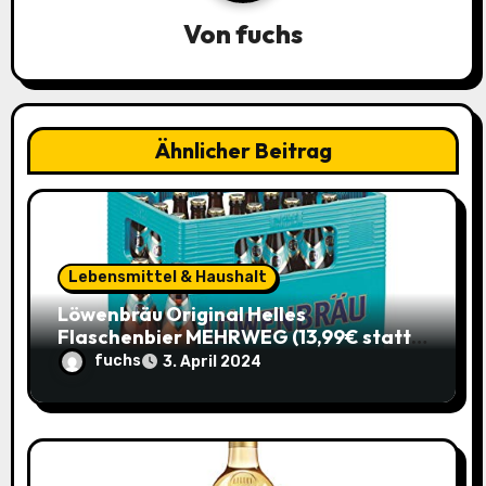
a
Von
fuchs
v
i
g
Ähnlicher Beitrag
a
t
i
Lebensmittel & Haushalt
o
Löwenbräu Original Helles
Flaschenbier MEHRWEG (13,99€ statt
n
17,49€) – Ein typisches Münchner
fuchs
3. April 2024
Original zum Sparpreis