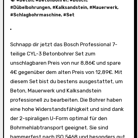
#
Beton
, #
Betonbohrer
, #
Bosch
,
#
Dübelbohrungen
, #
Kalksandstein
, #
Mauerwerk
,
#
Schlagbohrmaschine
, #
Set
Schnapp dir jetzt das Bosch Professional 7-
teilige CYL-3 Betonbohrer Set zum
unschlagbaren Preis von nur 8,86€ und spare
4€ gegenüber dem alten Preis von 12,89€. Mit
diesem Set bist du bestens ausgestattet, um
Beton, Mauerwerk und Kalksandstein
professionell zu bearbeiten. Die Bohrer haben
eine hohe Widerstandsfähigkeit und sind dank
der 2-spiraligen U-Form optimal für den
Bohrmehlabtransport geeignet. Sie sind
hammerfest nach ISO 5468 und besonders gut