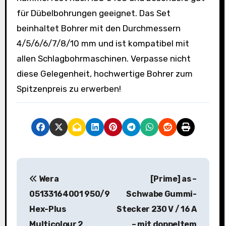
für Dübelbohrungen geeignet. Das Set
beinhaltet Bohrer mit den Durchmessern
4/5/6/6/7/8/10 mm und ist kompatibel mit
allen Schlagbohrmaschinen. Verpasse nicht
diese Gelegenheit, hochwertige Bohrer zum
Spitzenpreis zu erwerben!
B
Wera
[Prime] as –
e
05133164001 950/9
Schwabe Gummi-
i
Hex-Plus
Stecker 230 V / 16 A
Multicolour 2
– mit doppeltem