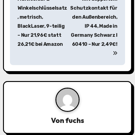
t
Winkelschlüsselsatz
Schutzkontakt für
r
, metrisch,
den Außenbereich,
a
BlackLaser, 9-teilig
IP 44, Made in
– Nur 21,96€ statt
Germany Schwarz I
g
26,21€ bei Amazon
60410 – Nur 2,49€!
s
n
a
v
i
g
Von
fuchs
a