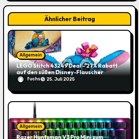
v
Ähnlicher Beitrag
i
g
a
Allgemein
t
LEGO Stitch 43249 Deal – 27% Rabatt
i
auf den süßen Disney-Flauscher
fuchs
25. Juli 2025
o
n
Allgemein
Razer Huntsman V3 Pro Mini zum