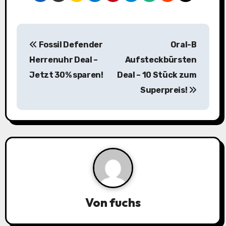
B
Fossil Defender
Oral-B
e
Herrenuhr Deal –
Aufsteckbürsten
i
Jetzt 30% sparen!
Deal – 10 Stück zum
Superpreis!
t
r
a
g
s
n
Von
fuchs
a