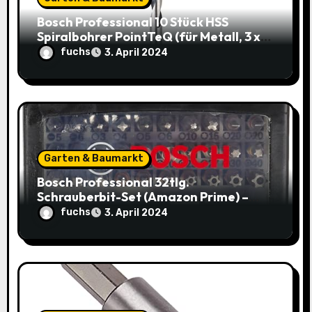
n
Bosch Professional 10 Stück HSS
Spiralbohrer PointTeQ (für Metall, 3 x
33 x 61 mm) – Top Deal: 3,49€ statt
fuchs
3. April 2024
8,48€
Garten & Baumarkt
Bosch Professional 32tlg.
Schrauberbit-Set (Amazon Prime) –
Jetzt nur 9,95€ statt 14,29€
fuchs
3. April 2024