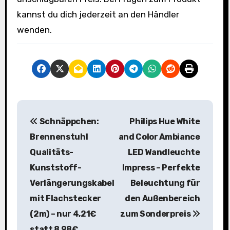
kannst du dich jederzeit an den Händler
wenden.
B
Schnäppchen:
Philips Hue White
e
Brennenstuhl
and Color Ambiance
i
Qualitäts-
LED Wandleuchte
Kunststoff-
Impress – Perfekte
t
Verlängerungskabel
Beleuchtung für
r
mit Flachstecker
den Außenbereich
a
(2m) – nur 4,21€
zum Sonderpreis
statt 8,98€