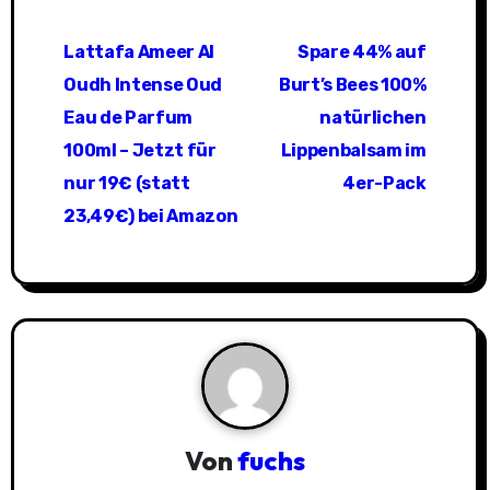
B
Lattafa Ameer Al
Spare 44% auf
e
Oudh Intense Oud
Burt’s Bees 100%
i
Eau de Parfum
natürlichen
100ml – Jetzt für
Lippenbalsam im
t
nur 19€ (statt
4er-Pack
r
23,49€) bei Amazon
a
g
s
n
a
Von
fuchs
v