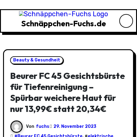
Zu
Inhalten
springen
Schnäppchen-Fuchs.de
Beauty & Gesundheit
Beurer FC 45 Gesichtsbürste
für Tiefenreinigung –
Spürbar weichere Haut für
nur 13,99€ statt 20,34€
Von
fuchs
29. November 2023
#
Beurer FC 45 Gesichtsbürste
, #
elektrische