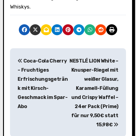
Whiskys.
B
Coca-Cola Cherry
NESTLÉ LION White –
e
– Fruchtiges
Knusper-Riegel mit
i
Erfrischungsgeträn
weißer Glasur,
k mit Kirsch-
Karamell-Füllung
t
Geschmack im Spar-
und Crispy Waffel –
r
Abo
24er Pack (Prime)
a
für nur 9,50€ statt
15,98€
g