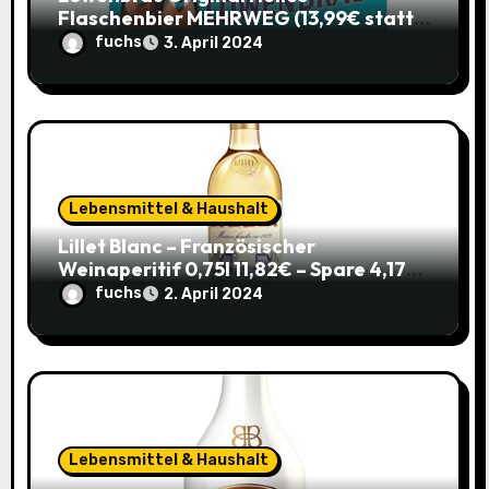
Flaschenbier MEHRWEG (13,99€ statt
17,49€) – Ein typisches Münchner
fuchs
3. April 2024
Original zum Sparpreis
Lebensmittel & Haushalt
Lillet Blanc – Französischer
Weinaperitif 0,75l 11,82€ – Spare 4,17€
im Sparabo
fuchs
2. April 2024
Lebensmittel & Haushalt