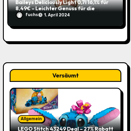
Baileys Deliciously Light 0,7l 16,1% für
8,49€ – Leichter Genuss für die
Sommerparty (ehem. 14,99€)
fuchs
1. April 2024
Versäumt
Allgemein
LEGO Stitch 43249 Deal – 27% Rabatt