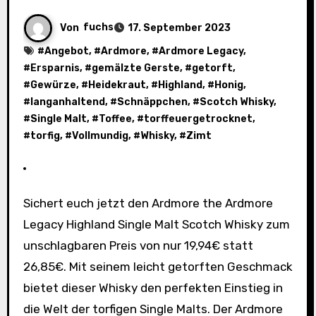
Von
fuchs
17. September 2023
#
Angebot
, #
Ardmore
, #
Ardmore Legacy
,
#
Ersparnis
, #
gemälzte Gerste
, #
getorft
,
#
Gewürze
, #
Heidekraut
, #
Highland
, #
Honig
,
#
langanhaltend
, #
Schnäppchen
, #
Scotch Whisky
,
#
Single Malt
, #
Toffee
, #
torffeuergetrocknet
,
#
torfig
, #
Vollmundig
, #
Whisky
, #
Zimt
Sichert euch jetzt den Ardmore the Ardmore
Legacy Highland Single Malt Scotch Whisky zum
unschlagbaren Preis von nur 19,94€ statt
26,85€. Mit seinem leicht getorften Geschmack
bietet dieser Whisky den perfekten Einstieg in
die Welt der torfigen Single Malts. Der Ardmore