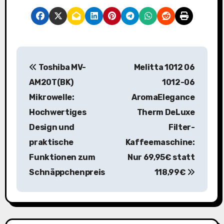
B
Toshiba MV-
Melitta 1012 06
e
AM20T(BK)
1012-06
i
Mikrowelle:
AromaElegance
Hochwertiges
Therm DeLuxe
t
Design und
Filter-
r
praktische
Kaffeemaschine:
a
Funktionen zum
Nur 69,95€ statt
Schnäppchenpreis
118,99€
g
s
n