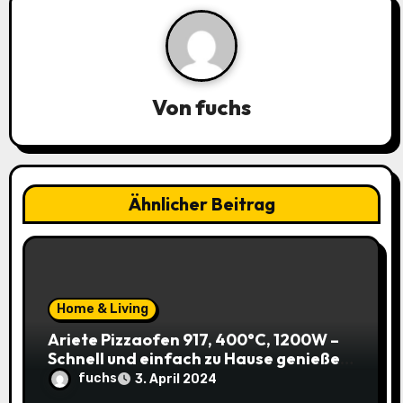
a
v
i
Von
fuchs
g
a
Ähnlicher Beitrag
t
i
o
Home & Living
n
Ariete Pizzaofen 917, 400°C, 1200W –
Schnell und einfach zu Hause genießen!
(Prime)
fuchs
3. April 2024