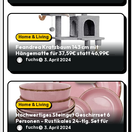
Home & Living
Feandrea Kratzbaum 143 cm mit
Hängematte für 37,59€ statt 46,99€ –
Katzenspaß zum Sparpreis!
fuchs
3. April 2024
Home & Living
Hochwertiges Steingut Geschirrset 6
Personen – Rustikales 24-tlg. Set für
nur 49,95€ statt 119,95€
fuchs
3. April 2024