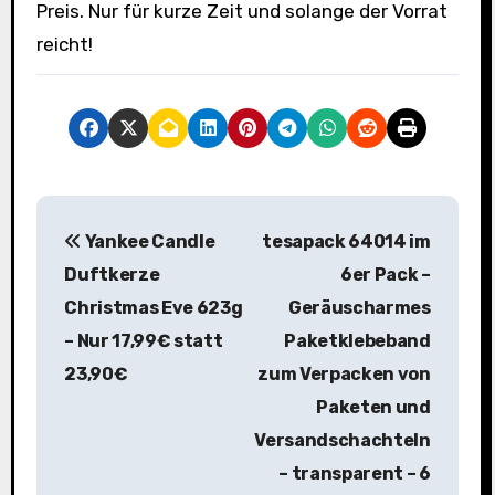
Preis. Nur für kurze Zeit und solange der Vorrat
reicht!
B
Yankee Candle
tesapack 64014 im
e
Duftkerze
6er Pack –
i
Christmas Eve 623g
Geräuscharmes
– Nur 17,99€ statt
Paketklebeband
t
23,90€
zum Verpacken von
r
Paketen und
a
Versandschachteln
– transparent – 6
g