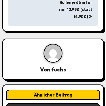
Rollen je 66 m für
s
nur 12,99€ (statt
n
14,90€)
a
v
i
g
a
Von
fuchs
t
i
o
Ähnlicher Beitrag
n