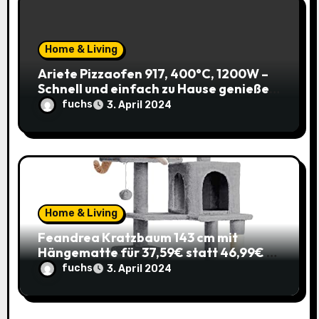
Home & Living
Ariete Pizzaofen 917, 400°C, 1200W –
Schnell und einfach zu Hause genießen!
(Prime)
fuchs
3. April 2024
Home & Living
Feandrea Kratzbaum 143 cm mit
Hängematte für 37,59€ statt 46,99€ –
Katzenspaß zum Sparpreis!
fuchs
3. April 2024