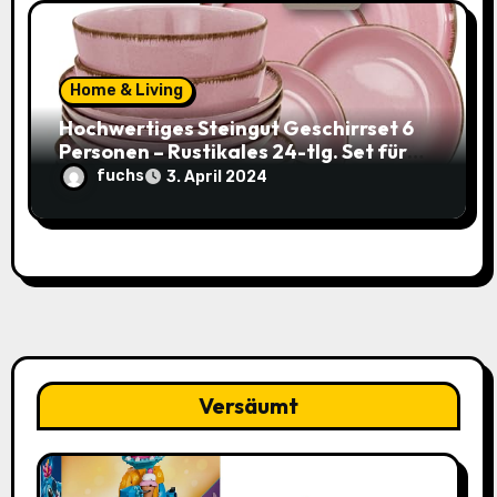
Home & Living
Hochwertiges Steingut Geschirrset 6
Personen – Rustikales 24-tlg. Set für
nur 49,95€ statt 119,95€
fuchs
3. April 2024
Versäumt