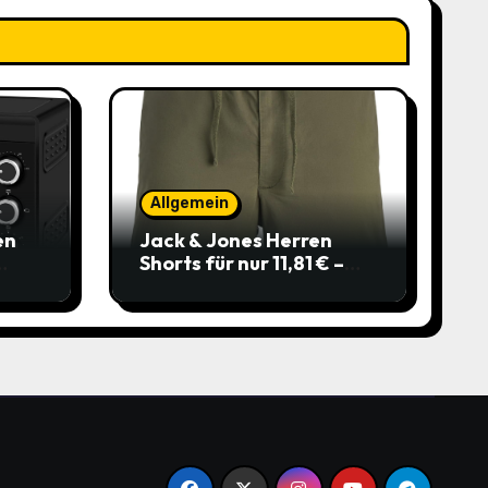
Allgemein
en
Jack & Jones Herren
Shorts für nur 11,81 € –
über 40 % gespart!