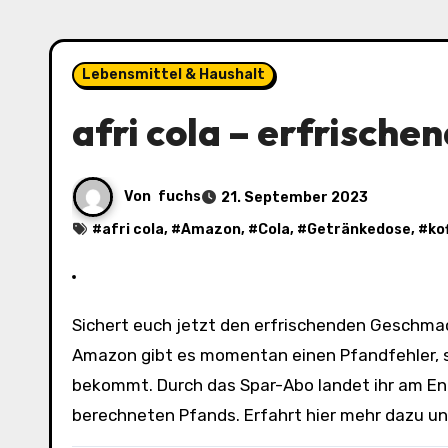
Lebensmittel & Haushalt
afri cola – erfrisch
Von
fuchs
21. September 2023
#
afri cola
, #
Amazon
, #
Cola
, #
Getränkedose
, #
ko
Sichert euch jetzt den erfrischenden Geschmack von afri Cola zum unschlagbaren Preis von 12,61€! Bei
Amazon gibt es momentan einen Pfandfehler, so
bekommt. Durch das Spar-Abo landet ihr am Ende
berechneten Pfands. Erfahrt hier mehr dazu und