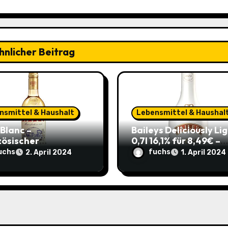
hnlicher Beitrag
nsmittel & Haushalt
Lebensmittel & Haushal
 Blanc –
Baileys Deliciously Li
zösischer
0,7l 16,1% für 8,49€ –
peritif 0,75l 11,82€
Leichter Genuss für d
uchs
fuchs
2. April 2024
1. April 2024
re 4,17€ im Sparabo
Sommerparty (ehem.
14,99€)