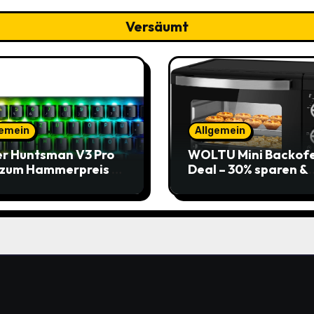
Versäumt
gemein
Allgemein
r Huntsman V3 Pro
WOLTU Mini Backof
 zum Hammerpreis –
Deal – 30% sparen &
t zuschlagen!
Pizza genießen