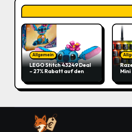
Allgemein
All
LEGO Stitch 43249 Deal
Raze
– 27% Rabatt auf den
Mini
süßen Disney-Flauscher
Jetz