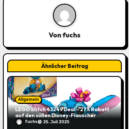
g
s
n
a
Von
fuchs
v
i
Ähnlicher Beitrag
g
a
t
Allgemein
i
LEGO Stitch 43249 Deal – 27% Rabatt
auf den süßen Disney-Flauscher
o
fuchs
25. Juli 2025