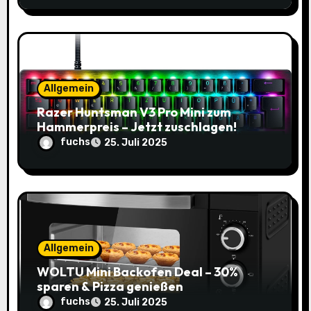
n
Allgemein
Razer Huntsman V3 Pro Mini zum
Hammerpreis – Jetzt zuschlagen!
fuchs
25. Juli 2025
Allgemein
WOLTU Mini Backofen Deal – 30%
sparen & Pizza genießen
fuchs
25. Juli 2025