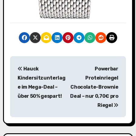
B
Hauck
Powerbar
e
Kindersitzunterlag
Proteinriegel
i
e im Mega-Deal –
Chocolate-Brownie
über 50% gespart!
Deal – nur 0,70€ pro
t
Riegel
r
a