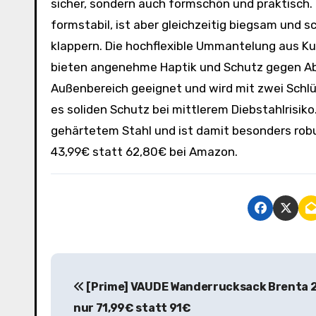
sicher, sondern auch formschön und praktisch.
formstabil, ist aber gleichzeitig biegsam und
klappern. Die hochflexible Ummantelung aus K
bieten angenehme Haptik und Schutz gegen Abri
Außenbereich geeignet und wird mit zwei Schlüs
es soliden Schutz bei mittlerem Diebstahlrisik
gehärtetem Stahl und ist damit besonders robu
43,99€ statt 62,80€ bei Amazon.
B
[Prime] VAUDE Wanderrucksack Brenta 2
e
nur 71,99€ statt 91€