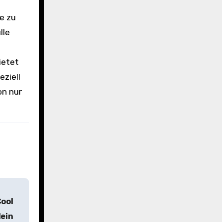
e zu
lle
ietet
eziell
on nur
ool
dein