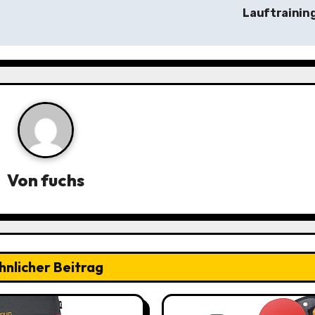
Lauftrainin
Von
fuchs
hnlicher Beitrag