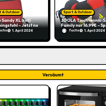
t & Outdoor
Sport & Outdoor
 Sandy XL (rot)
JOOLA Tischtennis-S
ngstuhl – Jetzt nur
Family nur 16,99€ – S
€ statt 60,95€ –
3,71€ im Vergleich zu
uchs
fuchs
1. April 2024
1. April 2024
e 34%
alten Preis!
Versäumt