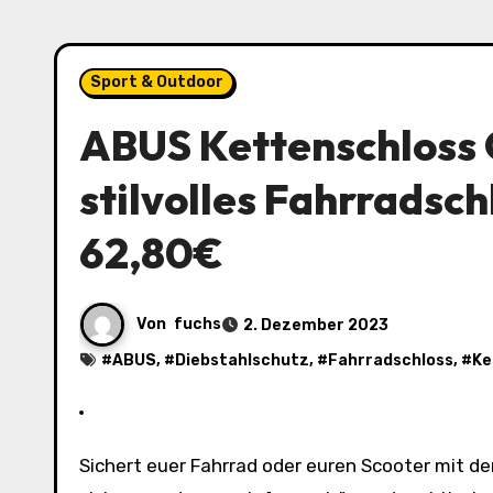
Sport & Outdoor
ABUS Kettenschloss 
stilvolles Fahrradsch
62,80€
Von
fuchs
2. Dezember 2023
#
ABUS
, #
Diebstahlschutz
, #
Fahrradschloss
, #
Ke
Sichert euer Fahrrad oder euren Scooter mit dem ABUS Kettenschloss Goose Lock. Das Schloss ist nicht nur