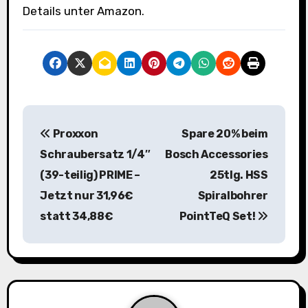
Details unter Amazon.
B
Proxxon
Spare 20% beim
e
Schraubersatz 1/4″
Bosch Accessories
i
(39-teilig) PRIME –
25tlg. HSS
Jetzt nur 31,96€
Spiralbohrer
t
statt 34,88€
PointTeQ Set!
r
a
g