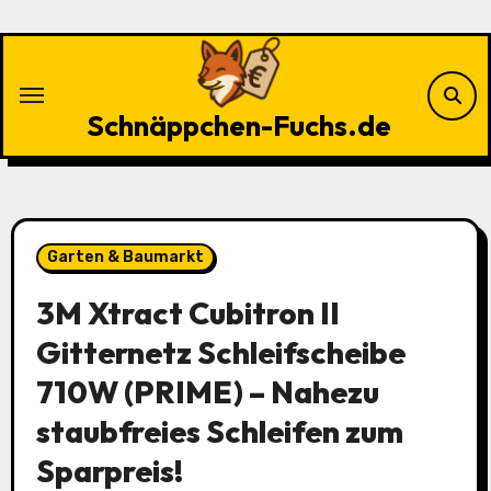
Zu
Inhalten
springen
Schnäppchen-Fuchs.de
Garten & Baumarkt
3M Xtract Cubitron II
Gitternetz Schleifscheibe
710W (PRIME) – Nahezu
staubfreies Schleifen zum
Sparpreis!