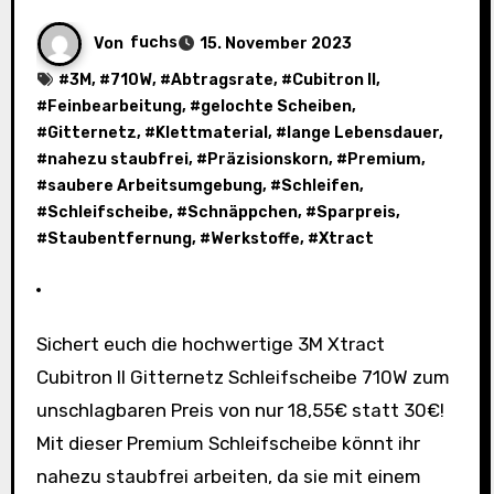
Von
fuchs
15. November 2023
#
3M
, #
710W
, #
Abtragsrate
, #
Cubitron II
,
#
Feinbearbeitung
, #
gelochte Scheiben
,
#
Gitternetz
, #
Klettmaterial
, #
lange Lebensdauer
,
#
nahezu staubfrei
, #
Präzisionskorn
, #
Premium
,
#
saubere Arbeitsumgebung
, #
Schleifen
,
#
Schleifscheibe
, #
Schnäppchen
, #
Sparpreis
,
#
Staubentfernung
, #
Werkstoffe
, #
Xtract
Sichert euch die hochwertige 3M Xtract
Cubitron II Gitternetz Schleifscheibe 710W zum
unschlagbaren Preis von nur 18,55€ statt 30€!
Mit dieser Premium Schleifscheibe könnt ihr
nahezu staubfrei arbeiten, da sie mit einem